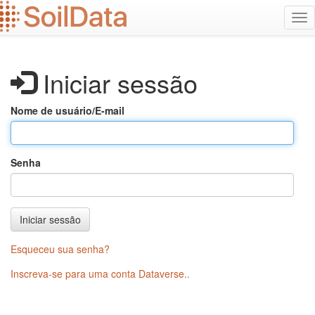
Ir
Alt
para
na
o
conteúdo
principal
Iniciar sessão
Nome de usuário/E-mail
Senha
Iniciar sessão
Esqueceu sua senha?
Inscreva-se para uma conta Dataverse.
.