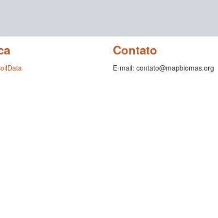
ca
Contato
SoilData
E-mail: contato@mapbiomas.org