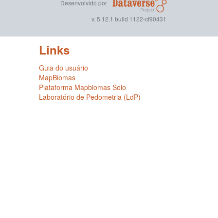
Desenvolvido por
v. 5.12.1 build 1122-cf90431
Links
Guia do usuário
MapBiomas
Plataforma Mapbiomas Solo
Laboratório de Pedometria (LdP)