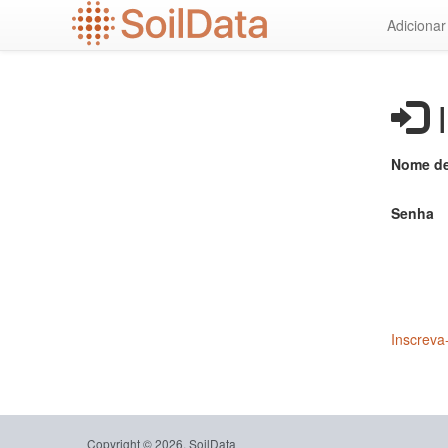
Ir
Adiciona
para
o
conteúdo
principal
I
Nome de
Senha
Inscreva
Copyright © 2026, SoilData