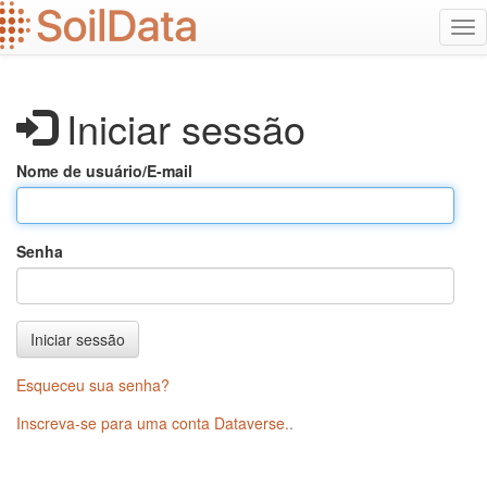
Ir
Alt
para
na
o
conteúdo
principal
Iniciar sessão
Nome de usuário/E-mail
Senha
Iniciar sessão
Esqueceu sua senha?
Inscreva-se para uma conta Dataverse.
.