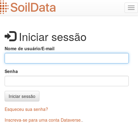
Ir
Alt
para
na
o
conteúdo
principal
Iniciar sessão
Nome de usuário/E-mail
Senha
Iniciar sessão
Esqueceu sua senha?
Inscreva-se para uma conta Dataverse.
.