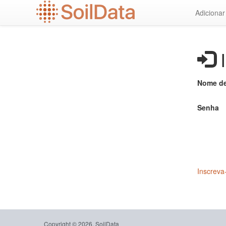
Ir
Adiciona
para
o
conteúdo
principal
I
Nome de
Senha
Inscreva
Copyright © 2026, SoilData