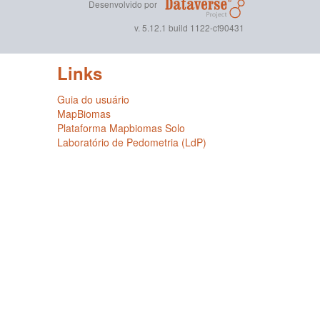
Desenvolvido por
v. 5.12.1 build 1122-cf90431
Links
Guia do usuário
MapBiomas
Plataforma Mapbiomas Solo
Laboratório de Pedometria (LdP)