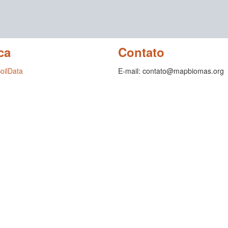
ca
Contato
SoilData
E-mail: contato@mapbiomas.org