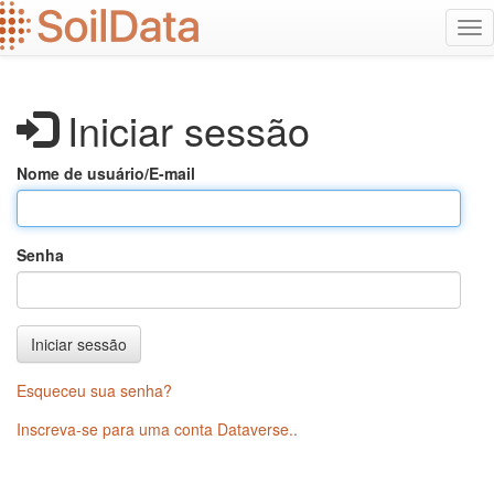
Ir
Alt
para
na
o
conteúdo
principal
Iniciar sessão
Nome de usuário/E-mail
Senha
Iniciar sessão
Esqueceu sua senha?
Inscreva-se para uma conta Dataverse.
.