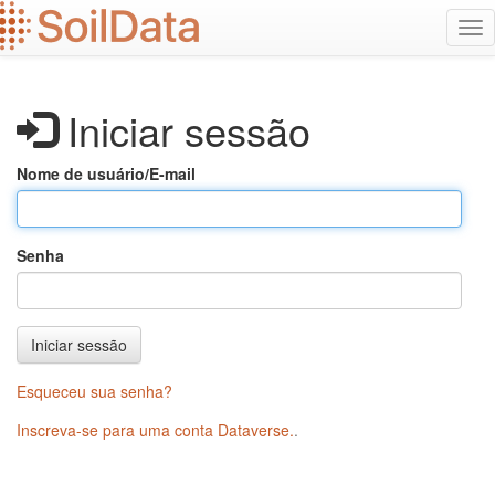
Ir
Alt
para
na
o
conteúdo
principal
Iniciar sessão
Nome de usuário/E-mail
Senha
Iniciar sessão
Esqueceu sua senha?
Inscreva-se para uma conta Dataverse.
.