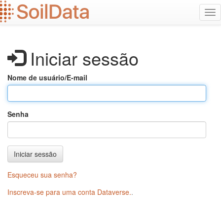
Ir
Alt
para
na
o
conteúdo
principal
Iniciar sessão
Nome de usuário/E-mail
Senha
Iniciar sessão
Esqueceu sua senha?
Inscreva-se para uma conta Dataverse.
.