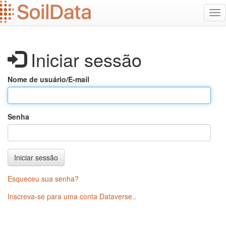
Ir
Alt
para
na
o
conteúdo
principal
Iniciar sessão
Nome de usuário/E-mail
Senha
Iniciar sessão
Esqueceu sua senha?
Inscreva-se para uma conta Dataverse.
.