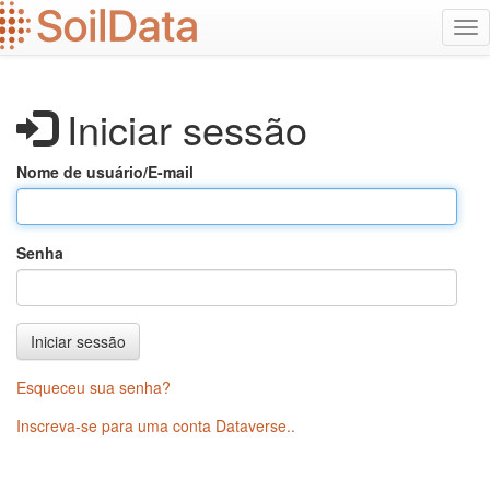
Ir
Alt
para
na
o
conteúdo
principal
Iniciar sessão
Nome de usuário/E-mail
Senha
Iniciar sessão
Esqueceu sua senha?
Inscreva-se para uma conta Dataverse.
.