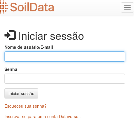
Ir
Alt
para
na
o
conteúdo
principal
Iniciar sessão
Nome de usuário/E-mail
Senha
Iniciar sessão
Esqueceu sua senha?
Inscreva-se para uma conta Dataverse.
.