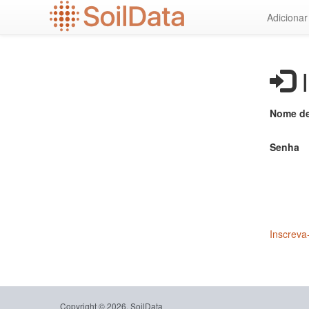
Ir
Adiciona
para
o
conteúdo
principal
I
Nome de
Senha
Inscreva
Copyright © 2026, SoilData