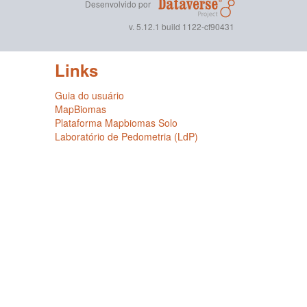
Desenvolvido por
v. 5.12.1 build 1122-cf90431
Links
Guia do usuário
MapBiomas
Plataforma Mapbiomas Solo
Laboratório de Pedometria (LdP)