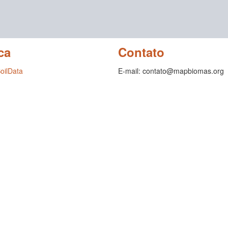
ca
Contato
SoilData
E-mail: contato@mapbiomas.org