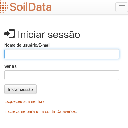
Ir
Alt
para
na
o
conteúdo
principal
Iniciar sessão
Nome de usuário/E-mail
Senha
Iniciar sessão
Esqueceu sua senha?
Inscreva-se para uma conta Dataverse.
.