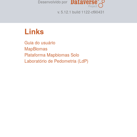
Desenvolvido por
v. 5.12.1 build 1122-cf90431
Links
Guia do usuário
MapBiomas
Plataforma Mapbiomas Solo
Laboratório de Pedometria (LdP)