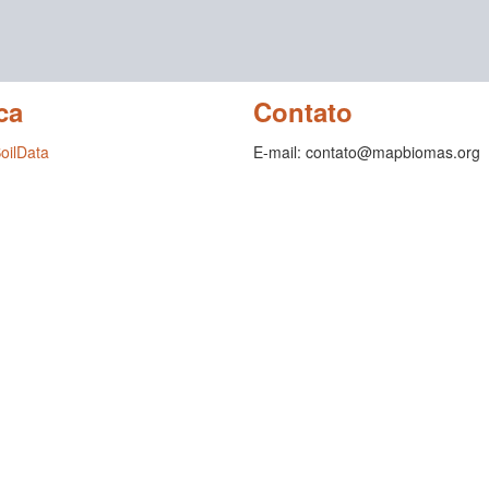
ca
Contato
SoilData
E-mail: contato@mapbiomas.org