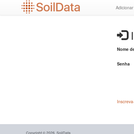
Ir
Adiciona
para
o
conteúdo
principal
I
Nome de
Senha
Inscreva
Copyright © 2026, SoilData