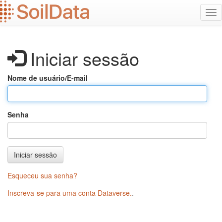
Ir
Alt
para
na
o
conteúdo
principal
Iniciar sessão
Nome de usuário/E-mail
Senha
Iniciar sessão
Esqueceu sua senha?
Inscreva-se para uma conta Dataverse.
.