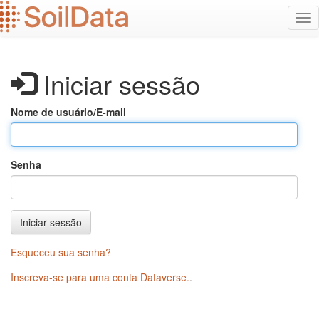
Ir
Alt
para
na
o
conteúdo
principal
Iniciar sessão
Nome de usuário/E-mail
Senha
Iniciar sessão
Esqueceu sua senha?
Inscreva-se para uma conta Dataverse.
.