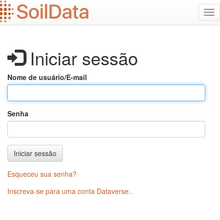
Ir
Alt
para
na
o
conteúdo
principal
Iniciar sessão
Nome de usuário/E-mail
Senha
Iniciar sessão
Esqueceu sua senha?
Inscreva-se para uma conta Dataverse.
.