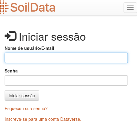
Ir
Alt
para
na
o
conteúdo
principal
Iniciar sessão
Nome de usuário/E-mail
Senha
Iniciar sessão
Esqueceu sua senha?
Inscreva-se para uma conta Dataverse.
.