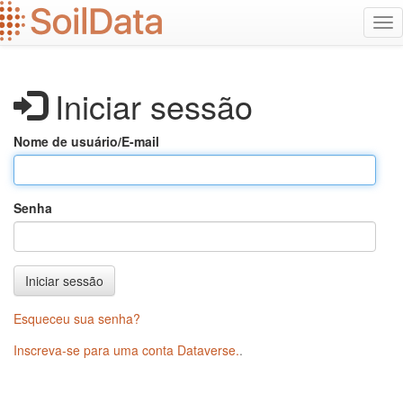
Ir
Alt
para
na
o
conteúdo
principal
Iniciar sessão
Nome de usuário/E-mail
Senha
Iniciar sessão
Esqueceu sua senha?
Inscreva-se para uma conta Dataverse.
.