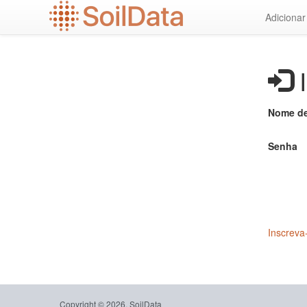
Ir
Adiciona
para
o
conteúdo
principal
I
Nome de
Senha
Inscreva
Copyright © 2026, SoilData