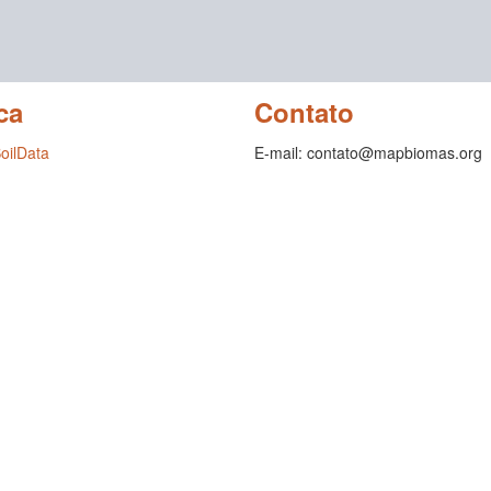
ca
Contato
SoilData
E-mail: contato@mapbiomas.org