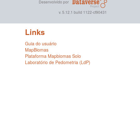
Desenvolvido por
v. 5.12.1 build 1122-cf90431
Links
Guia do usuário
MapBiomas
Plataforma Mapbiomas Solo
Laboratório de Pedometria (LdP)