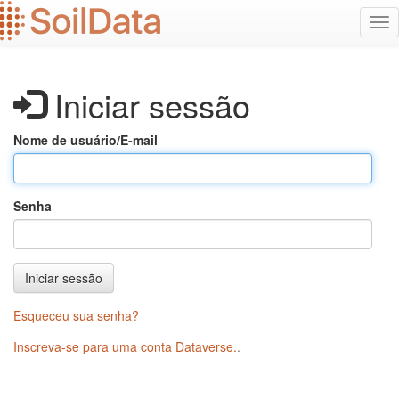
Ir
Alt
para
na
o
conteúdo
principal
Iniciar sessão
Nome de usuário/E-mail
Senha
Iniciar sessão
Esqueceu sua senha?
Inscreva-se para uma conta Dataverse.
.