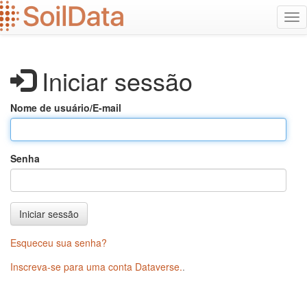
Ir
Alt
para
na
o
conteúdo
principal
Iniciar sessão
Nome de usuário/E-mail
Senha
Iniciar sessão
Esqueceu sua senha?
Inscreva-se para uma conta Dataverse.
.