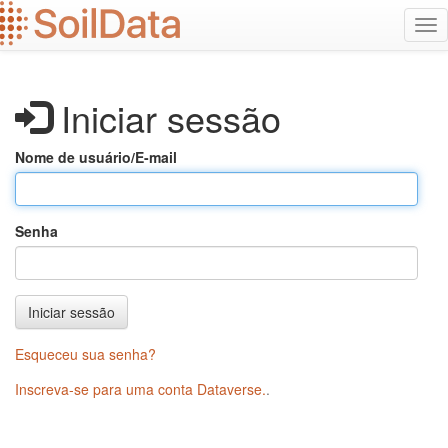
Ir
Alt
para
na
o
conteúdo
principal
Iniciar sessão
Nome de usuário/E-mail
Senha
Iniciar sessão
Esqueceu sua senha?
Inscreva-se para uma conta Dataverse.
.