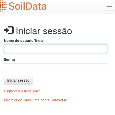
Ir
Alt
para
na
o
conteúdo
principal
Iniciar sessão
Nome de usuário/E-mail
Senha
Iniciar sessão
Esqueceu sua senha?
Inscreva-se para uma conta Dataverse.
.