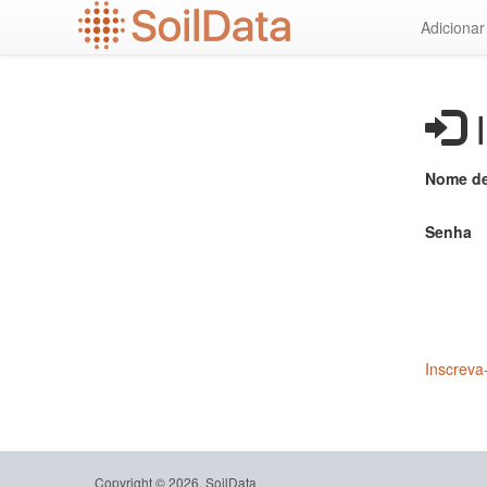
Ir
Adiciona
para
o
conteúdo
principal
I
Nome de
Senha
Inscreva
Copyright © 2026, SoilData