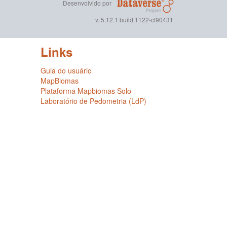
Desenvolvido por
v. 5.12.1 build 1122-cf90431
Links
Guia do usuário
MapBiomas
Plataforma Mapbiomas Solo
Laboratório de Pedometria (LdP)