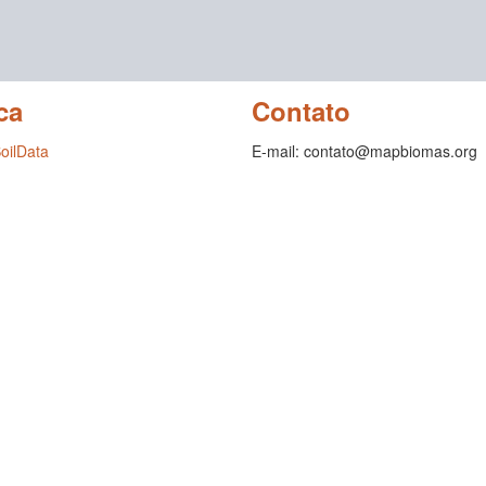
ca
Contato
SoilData
E-mail: contato@mapbiomas.org