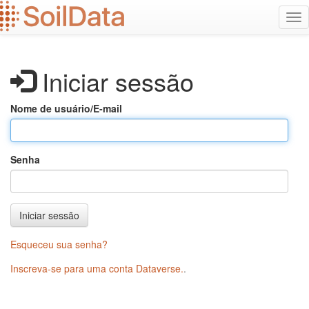
Ir
Alt
para
na
o
conteúdo
principal
Iniciar sessão
Nome de usuário/E-mail
Senha
Iniciar sessão
Esqueceu sua senha?
Inscreva-se para uma conta Dataverse.
.