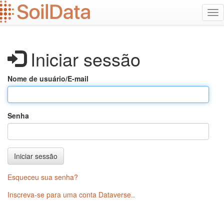
Ir
Alt
para
na
o
conteúdo
principal
Iniciar sessão
Nome de usuário/E-mail
Senha
Iniciar sessão
Esqueceu sua senha?
Inscreva-se para uma conta Dataverse.
.