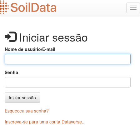
Ir
Alt
para
na
o
conteúdo
principal
Iniciar sessão
Nome de usuário/E-mail
Senha
Iniciar sessão
Esqueceu sua senha?
Inscreva-se para uma conta Dataverse.
.