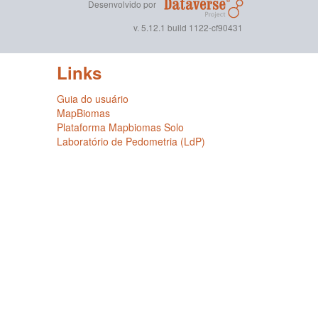
Desenvolvido por
v. 5.12.1 build 1122-cf90431
Links
Guia do usuário
MapBiomas
Plataforma Mapbiomas Solo
Laboratório de Pedometria (LdP)