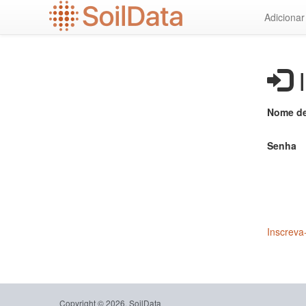
Ir
Adiciona
para
o
conteúdo
principal
I
Nome de
Senha
Inscreva
Copyright © 2026, SoilData