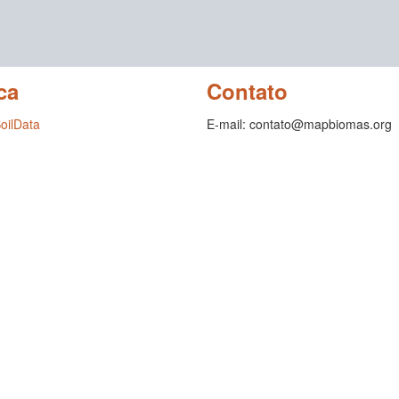
ca
Contato
SoilData
E-mail: contato@mapbiomas.org