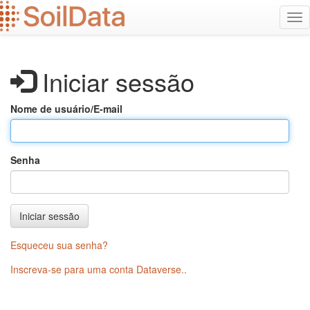
Ir
Alt
para
na
o
conteúdo
principal
Iniciar sessão
Nome de usuário/E-mail
Senha
Iniciar sessão
Esqueceu sua senha?
Inscreva-se para uma conta Dataverse.
.