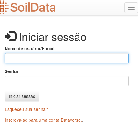
Ir
Alt
para
na
o
conteúdo
principal
Iniciar sessão
Nome de usuário/E-mail
Senha
Iniciar sessão
Esqueceu sua senha?
Inscreva-se para uma conta Dataverse.
.