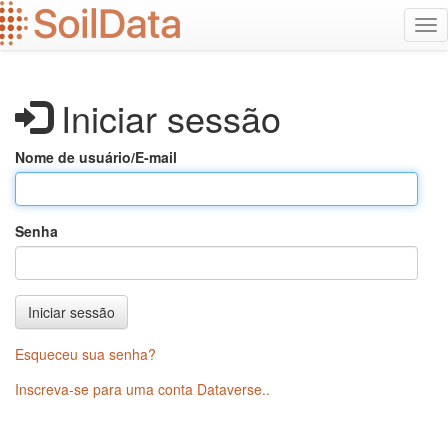
Ir
Alt
para
na
o
conteúdo
principal
Iniciar sessão
Nome de usuário/E-mail
Senha
Iniciar sessão
Esqueceu sua senha?
Inscreva-se para uma conta Dataverse.
.