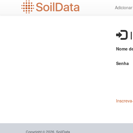
Ir
Adiciona
para
o
conteúdo
principal
I
Nome de
Senha
Inscreva
Copyright © 2026, SoilData