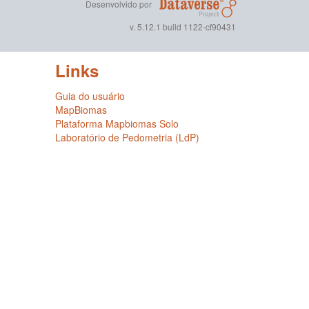
Desenvolvido por
v. 5.12.1 build 1122-cf90431
Links
Guia do usuário
MapBiomas
Plataforma Mapbiomas Solo
Laboratório de Pedometria (LdP)