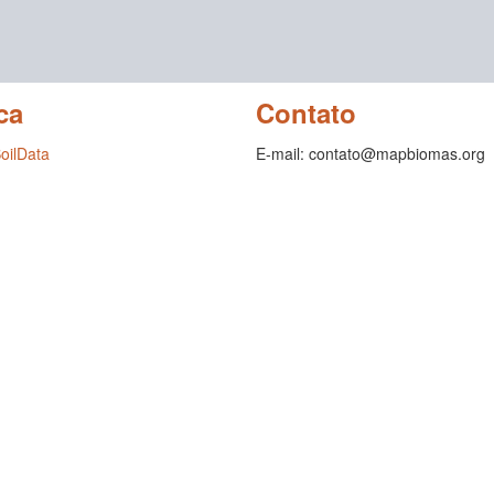
ca
Contato
SoilData
E-mail: contato@mapbiomas.org