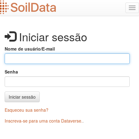
Ir
Alt
para
na
o
conteúdo
principal
Iniciar sessão
Nome de usuário/E-mail
Senha
Iniciar sessão
Esqueceu sua senha?
Inscreva-se para uma conta Dataverse.
.