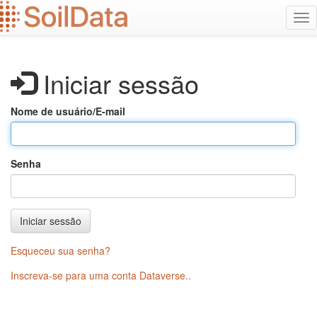
Ir
Alt
para
na
o
conteúdo
principal
Iniciar sessão
Nome de usuário/E-mail
Senha
Iniciar sessão
Esqueceu sua senha?
Inscreva-se para uma conta Dataverse.
.