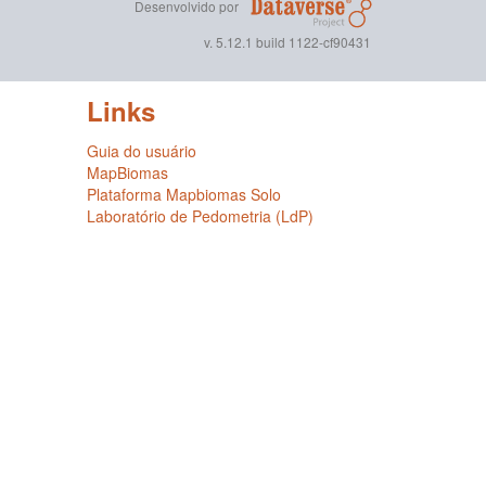
Desenvolvido por
v. 5.12.1 build 1122-cf90431
Links
Guia do usuário
MapBiomas
Plataforma Mapbiomas Solo
Laboratório de Pedometria (LdP)