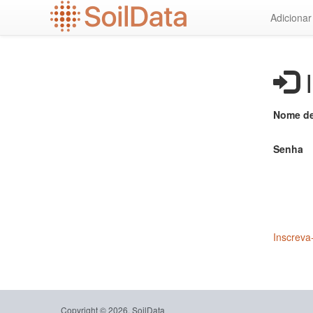
Ir
Adiciona
para
o
conteúdo
principal
I
Nome de
Senha
Inscreva
Copyright © 2026, SoilData