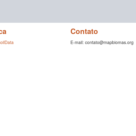
ca
Contato
SoilData
E-mail: contato@mapbiomas.org