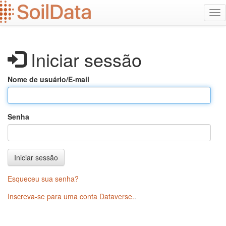
Ir
Alt
para
na
o
conteúdo
principal
Iniciar sessão
Nome de usuário/E-mail
Senha
Iniciar sessão
Esqueceu sua senha?
Inscreva-se para uma conta Dataverse.
.