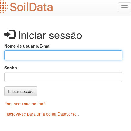
Ir
Alt
para
na
o
conteúdo
principal
Iniciar sessão
Nome de usuário/E-mail
Senha
Iniciar sessão
Esqueceu sua senha?
Inscreva-se para uma conta Dataverse.
.