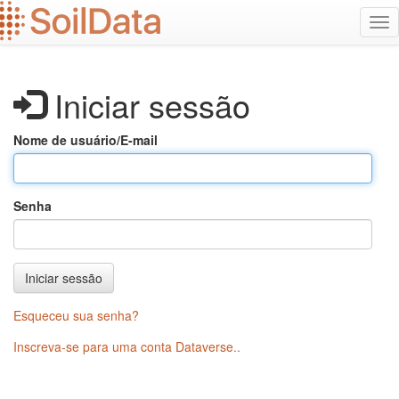
Ir
Alt
para
na
o
conteúdo
principal
Iniciar sessão
Nome de usuário/E-mail
Senha
Iniciar sessão
Esqueceu sua senha?
Inscreva-se para uma conta Dataverse.
.