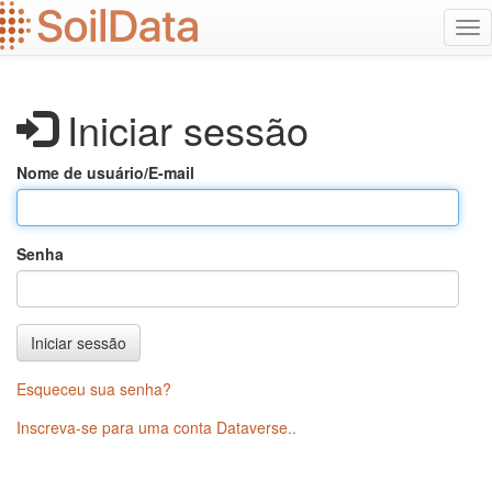
Ir
Alt
para
na
o
conteúdo
principal
Iniciar sessão
Nome de usuário/E-mail
Senha
Iniciar sessão
Esqueceu sua senha?
Inscreva-se para uma conta Dataverse.
.