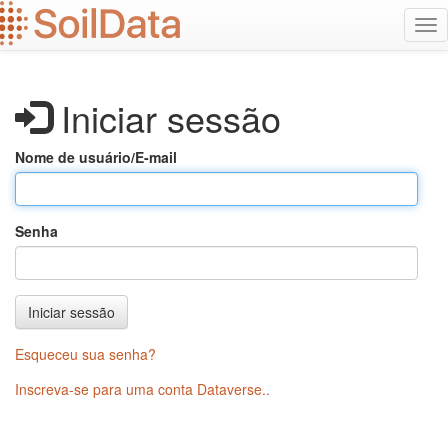
Ir
Alt
para
na
o
conteúdo
principal
Iniciar sessão
Nome de usuário/E-mail
Senha
Iniciar sessão
Esqueceu sua senha?
Inscreva-se para uma conta Dataverse.
.