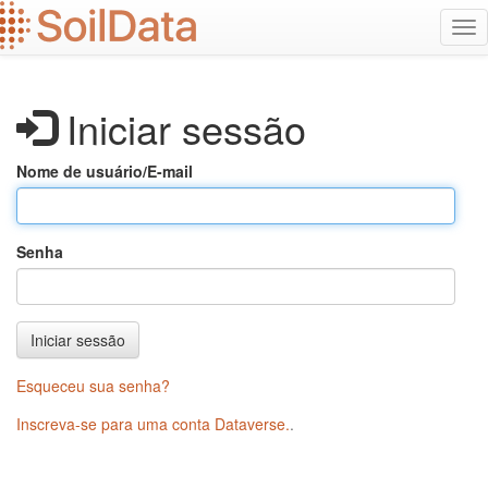
Ir
Alt
para
na
o
conteúdo
principal
Iniciar sessão
Nome de usuário/E-mail
Senha
Iniciar sessão
Esqueceu sua senha?
Inscreva-se para uma conta Dataverse.
.