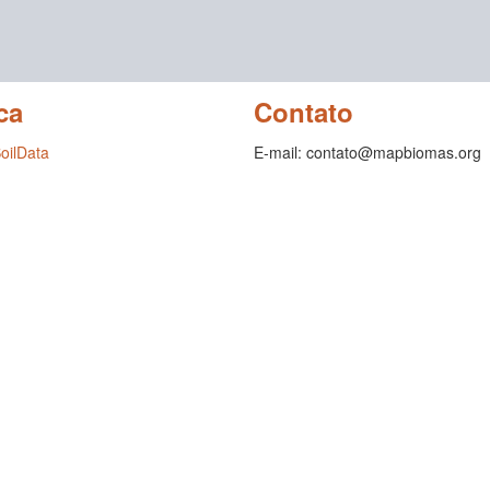
ca
Contato
SoilData
E-mail: contato@mapbiomas.org