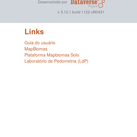
Desenvolvido por
v. 5.12.1 build 1122-cf90431
Links
Guia do usuário
MapBiomas
Plataforma Mapbiomas Solo
Laboratório de Pedometria (LdP)