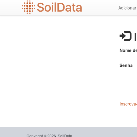
Ir
Adiciona
para
o
conteúdo
principal
I
Nome de
Senha
Inscreva
Copyright © 2026, SoilData