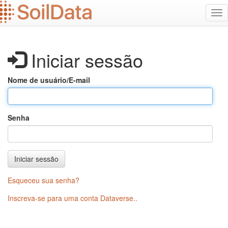
Ir
Alt
para
na
o
conteúdo
principal
Iniciar sessão
Nome de usuário/E-mail
Senha
Iniciar sessão
Esqueceu sua senha?
Inscreva-se para uma conta Dataverse.
.