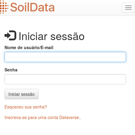
Ir
Alt
para
na
o
conteúdo
principal
Iniciar sessão
Nome de usuário/E-mail
Senha
Iniciar sessão
Esqueceu sua senha?
Inscreva-se para uma conta Dataverse.
.