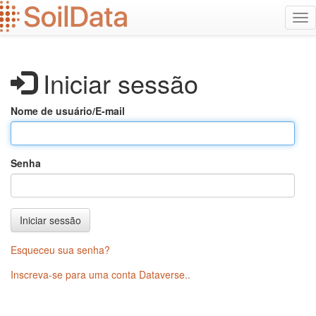
Ir
Alt
para
na
o
conteúdo
principal
Iniciar sessão
Nome de usuário/E-mail
Senha
Iniciar sessão
Esqueceu sua senha?
Inscreva-se para uma conta Dataverse.
.