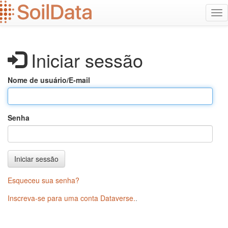
Ir
Alt
para
na
o
conteúdo
principal
Iniciar sessão
Nome de usuário/E-mail
Senha
Iniciar sessão
Esqueceu sua senha?
Inscreva-se para uma conta Dataverse.
.