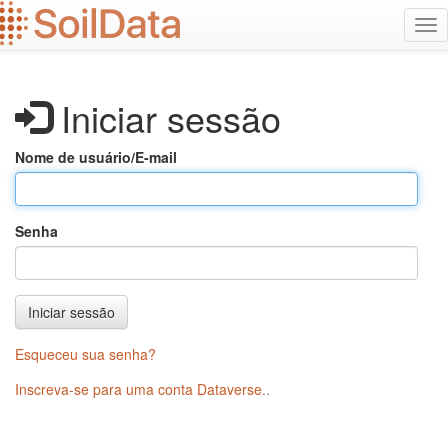
Ir
Alt
para
na
o
conteúdo
principal
Iniciar sessão
Nome de usuário/E-mail
Senha
Iniciar sessão
Esqueceu sua senha?
Inscreva-se para uma conta Dataverse.
.