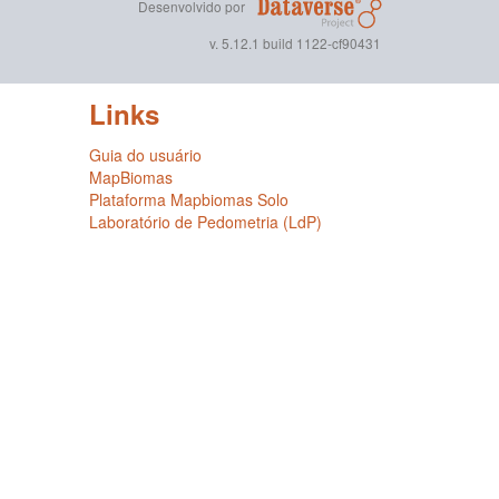
Desenvolvido por
v. 5.12.1 build 1122-cf90431
Links
Guia do usuário
MapBiomas
Plataforma Mapbiomas Solo
Laboratório de Pedometria (LdP)