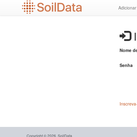
Ir
Adiciona
para
o
conteúdo
principal
I
Nome de
Senha
Inscreva
Copyright © 2026, SoilData