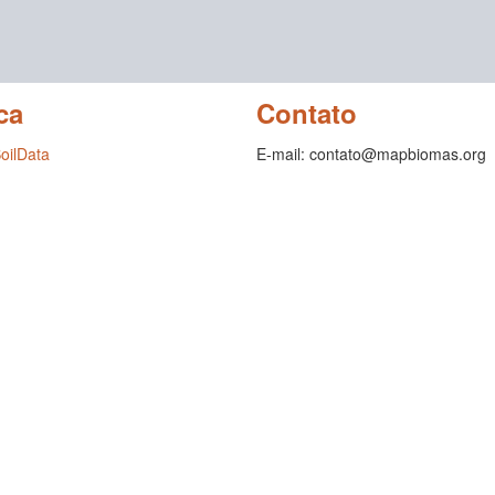
ca
Contato
SoilData
E-mail: contato@mapbiomas.org