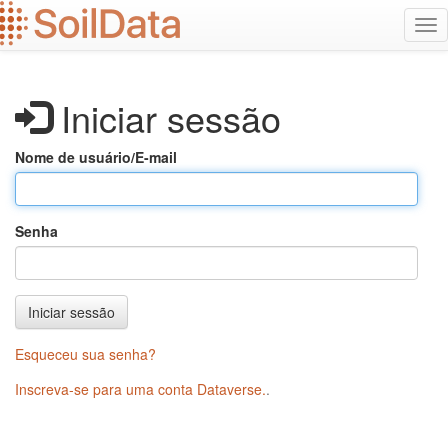
Ir
Alt
para
na
o
conteúdo
principal
Iniciar sessão
Nome de usuário/E-mail
Senha
Iniciar sessão
Esqueceu sua senha?
Inscreva-se para uma conta Dataverse.
.